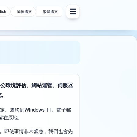
☰
lish
简体國文
繁體國文
辦公環境評估、網站運營、伺服器
施。
移到Windows 11、電子郵
留在原地。
題。即使事情非常緊急，我們也會先